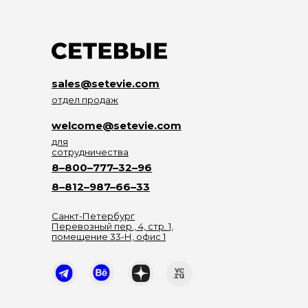
sales@setevie.com
отдел продаж
welcome@setevie.com
для
сотрудничества
8–800–777–32–96
8–812–987–66–33
Санкт-Петербург
Перевозный пер., 4, стр. 1,
помещение 33-Н, офис 1