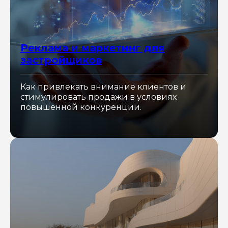
Соглашаюсь с
политикой
конфиденциальности
Реклама и маркетинг для
ОТПРАВИТЬ
застройщиков
Как привлекать внимание клиентов и
стимулировать продажи в условиях
повышенной конкуренции.