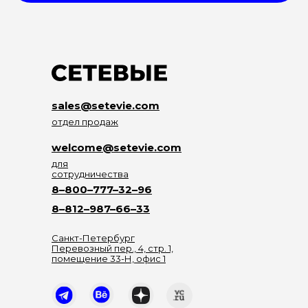
sales@setevie.com
отдел продаж
welcome@setevie.com
для
сотрудничества
8–800–777–32–96
8–812–987–66–33
Санкт-Петербург
Перевозный пер., 4, стр. 1,
помещение 33-Н, офис 1