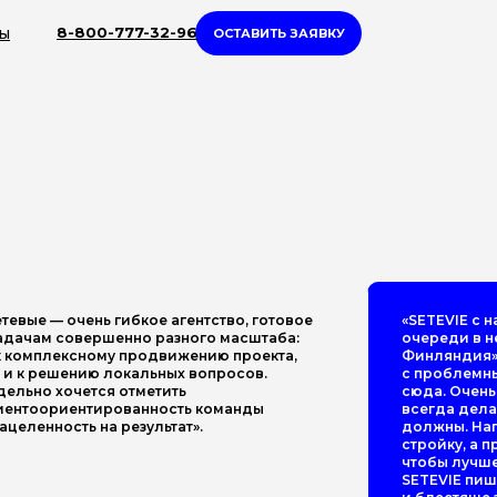
ты
8-800-777-32-96
ОСТАВИТЬ ЗАЯВКУ
етевые — очень гибкое агентство, готовое
«SETEVIE с 
задачам совершенно разного масштаба:
очереди в н
к комплексному продвижению проекта,
Финляндия».
к и к решению локальных вопросов.
с проблемны
дельно хочется отметить
сюда. Очень
иентоориентированность команды
всегда дела
нацеленность на результат».
должны. Нап
стройку, а 
чтобы лучше
SETEVIE пиш