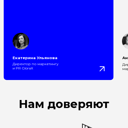
Екатерина Ульянова
Ан
Директор по маркетингу
Ди
и PR GloraX
ма
Нам доверяют