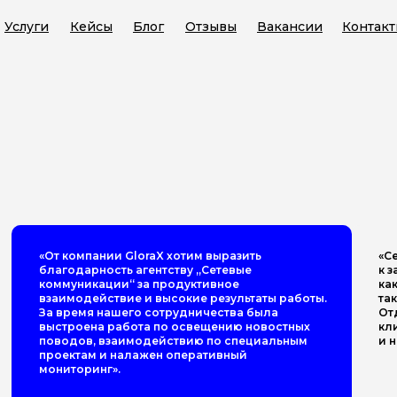
Услуги
Кейсы
Блог
Отзывы
Вакансии
Контак
«От компании GloraX хотим выразить
«С
благодарность агентству „Сетевые
к 
коммуникации“ за продуктивное
ка
взаимодействие и высокие результаты работы.
та
За время нашего сотрудничества была
От
выстроена работа по освещению новостных
кл
поводов, взаимодействию по специальным
и 
проектам и налажен оперативный
мониторинг».