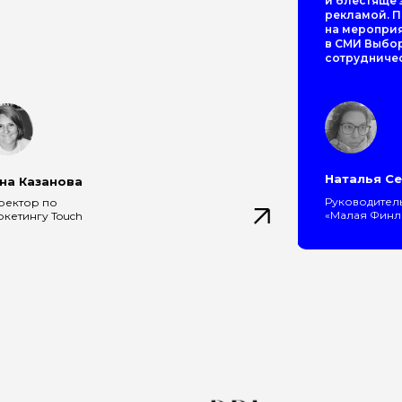
и блестяще
рекламой. П
на мероприя
в СМИ Выбор
сотрудничес
Наталья С
на Казанова
Руководител
ректор по
«Малая Финл
ркетингу Touch