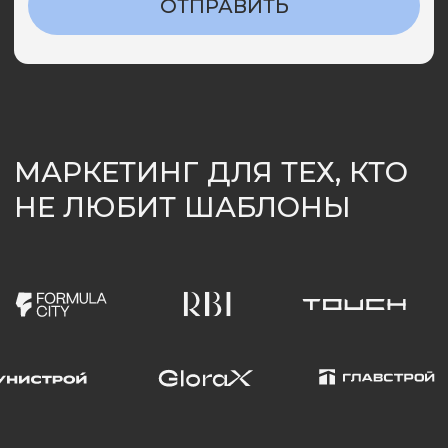
Полный спектр digital-
/03
инструментов
Прозрачность и контроль
/04
результатов
Индивидуальный подход
/05
к каждому проекту
Поддержка на всех этапах
/06
и тестирование решений
Аутсорсинг маркетинга
в недвижимости
Почему застройщики
выбирают агентства
26 марта 2026