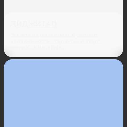
и видеоматериалы
аудитории, чтобы выстроить стратегию продвижения.
и обогащаем фиды
ВСЕ ПРОЕКТЫ
с настройкой скво
ЭТАПЫ/
/01
ПОГРУЖЕНИЕ
В ПРОЕКТ
/02
ОПРЕДЕЛЕНИЕ
ЦЕЛЕЙ И KPI
/03
РАЗРАБОТКА СТРАТЕГИИ
ПРОДВИЖЕНИЯ