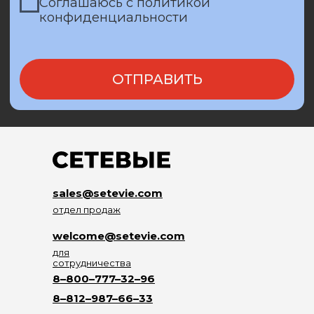
sales@setevie.com
отдел продаж
welcome@setevie.com
для
сотрудничества
8–800–777–32–96
8–812–987–66–33