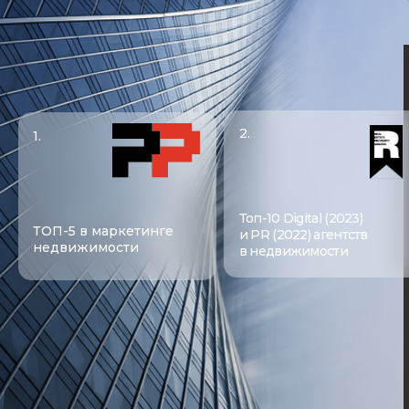
Топ-10 Digital (2023)
Шорт-лист
ТОП-5 в маркетинге
и PR (2022) агентств
«Лучшее закрыто
недвижимости
в недвижимости
мероприятие»
ОБСУДИТЬ ПРОЕКТ
О НАС
15
лет
стратегический партнёр
для девелоперов в продвижении