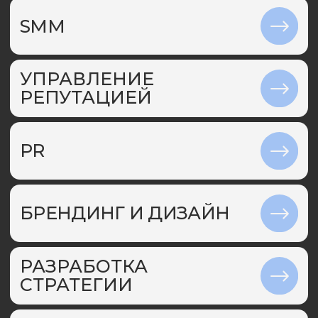
PR EVENT
Провели открытие апарт-
отеля Well на уровне
Fashion Week