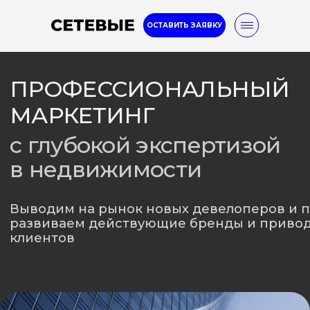
ОСТАВИТЬ ЗАЯВКУ
ПРОФЕССИОНАЛЬНЫЙ
МАРКЕТИНГ
с глубокой экспертизой
в недвижимости
8-800-777-32-96
Выводим на рынок новых девелоперов и проекты,
развиваем действующие бренды и приводим целевых
Услуги
Кейсы
Блог
клиентов
2.
3.
1.