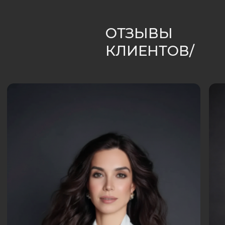
PR в сфере
недвижимости
Как эффективно
продвигать объекты
недвижимости через PR
18 марта 2026
Sostav
vc.ru
Workspace
Дзен
СТАТЬИ, КОТОРЫЕ
МЕНЯЮТ ВАШ ПОДХОД