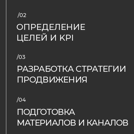
Надежда Зотова
Дмитрий Чебыкин
Директор по маркетингу
Коммерческий дирек
Hansa Group
«Компакт Девелопмен
ВСЕ ОТЗЫВЫ