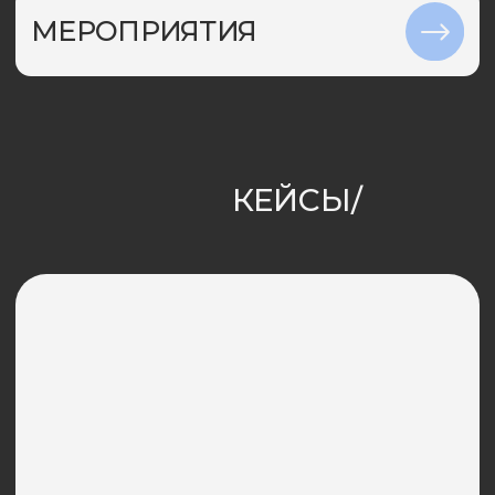
ДИДЖИТАЛ
Запустили проект Stories
на Мосфильмовской и продали 42%
лотов за 9 месяцев
Запускаем digital-рекламу, PR и контент
SMM
каждый звонок и корректируем при необ
Создаем комплексную стратегию под
Привлекли целевые лиды в проект
продаж, оптимизируем кампании на цел
и специфику рынка. Определяем опти
«Кронфорт» от ГК «Алькор»
каналов, медиасплит, коммуникацион
до старта продаж
и сценарии взаимодействия с аудитор
воронки.
Разрабатываем кре
Глубокий анализ объекта, рынка, конкурентов и