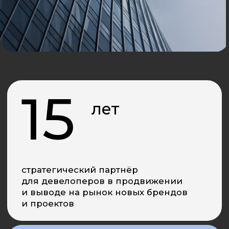
и выводе на рынок новых брендов
и проектов
30
топ
digital-агентств
России в рейтинге
RACA 2025
450
+
реализованных проектов
в сфере digital-маркетинга,
SERM, SMM, PR, стратегии,
брендинга и дизайна