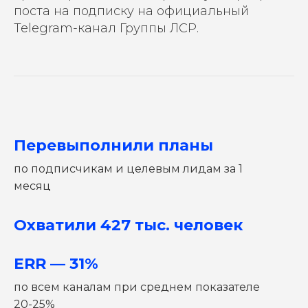
поста на подписку на официальный
Telegram-канал Группы ЛСР.
ОСТАВЬТЕ ЗАЯВКУ
И МЫ РАССЧИТАЕМ ВАШУ
РЕКЛАМНУЮ КАМПАНИЮ
Или свяжитесь с нами в
Telegram
Ваше имя
Перевыполнили планы
по подписчикам и целевым лидам за 1
Номер телефона
месяц
Комментарий
Охватили 427 тыс. человек
ERR — 31%
Соглашаюсь с
политикой
конфиденциальности
по всем каналам при среднем показателе
20-25%