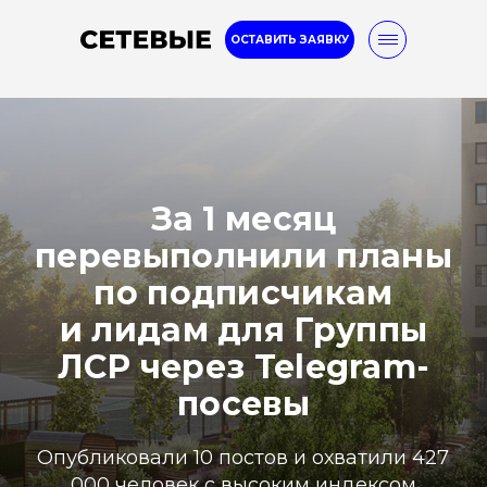
ОСТАВИТЬ ЗАЯВКУ
Internet marketing
8-800-777-32-96
За 1 месяц
перевыполнили планы
Услуги
Кейсы
Блог
по подписчикам
и лидам для Группы
ЛСР через Telegram-
посевы
Опубликовали 10 постов и охватили 427
000 человек с высоким индексом