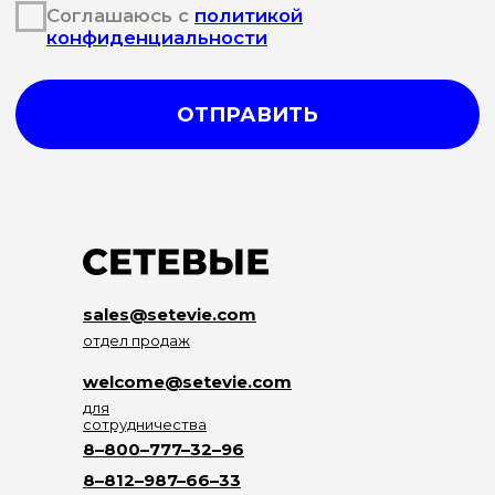
sales@setevie.com
отдел продаж
welcome@setevie.com
для
сотрудничества
8–800–777–32–96
8–812–987–66–33