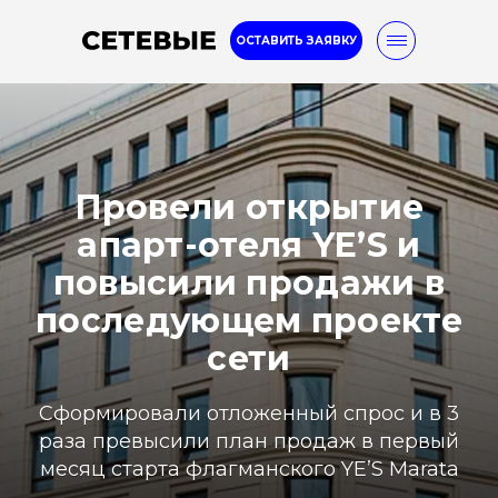
ОСТАВИТЬ ЗАЯВКУ
Internet marketing
8-800-777-32-96
Провели открытие
апарт-отеля YE’S и
Услуги
Кейсы
Блог
повысили продажи в
последующем проекте
сети
Сформировали отложенный спрос и в 3
раза превысили план продаж в первый
месяц старта флагманского YE’S Marata