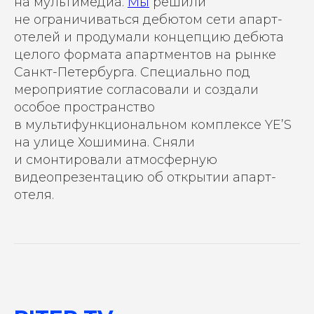
на мультимедиа.
Мы
решили
не ограничиваться дебютом сети апарт-
отелей и продумали концепцию дебюта
целого формата апартментов на рынке
Санкт-Петербурга. Специально под
мероприятие согласовали и создали
особое пространство
в мультифункциональном комплексе YE’S
на улице Хошимина. Сняли
и смонтировали атмосферную
видеопрезентацию об открытии апарт-
отеля.
ОСТАВЬТЕ ЗАЯВКУ
И МЫ РАССЧИТАЕМ ВАШУ
РЕКЛАМНУЮ КАМПАНИЮ