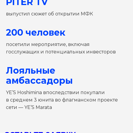
PITER TV
Или свяжитесь с нами в
Telegram
выпустил сюжет об открытии МФК
Ваше имя
200 человек
Номер телефона
посетили мероприятие, включая
госслужащих и потенциальных инвесторов
Комментарий
Лояльные
амбассадоры
Соглашаюсь с
политикой
конфиденциальности
YE’S Hoshimina впоследствии покупали
ОТПРАВИТЬ
в среднем 3 юнита во флагманском проекте
сети — YE’S Marata