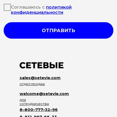
sales@setevie.com
отдел продаж
welcome@setevie.com
для
сотрудничества
8–800–777–32–96
8–812–987–66–33