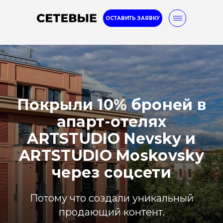
ОСТАВИТЬ ЗАЯВКУ
Internet marketing
8-800-777-32-96
Покрыли 10% броней в
Услуги
Кейсы
Блог
апарт-отелях
ARTSTUDIO Nevsky и
ARTSTUDIO Moskovsky
через соцсети
Потому что создали уникальный
продающий контент.