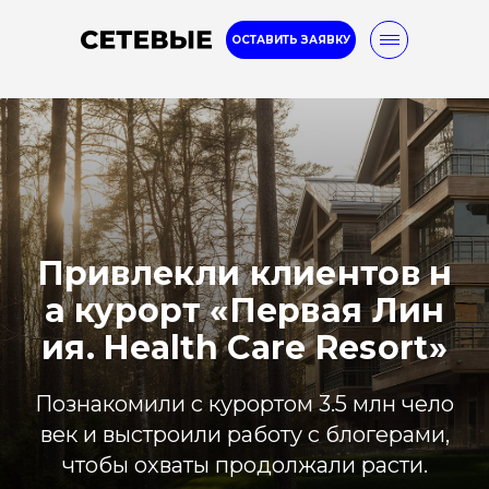
ОСТАВИТЬ ЗАЯВКУ
8-800-777-32-96
Internet marketing
Услуги
Кейсы
Блог
Привлекли клиентов н
а курорт «Первая Лин
ия. Health Care Resort»
Познакомили с курортом 3.5 млн чело
век и выстроили работу с блогерами,
чтобы охваты продолжали расти.