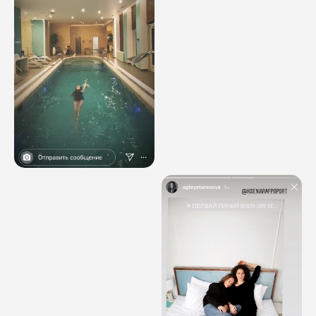
И МЫ РАССЧИТАЕМ ВАШУ
РЕКЛАМНУЮ КАМПАНИЮ
Или свяжитесь с нами в
Telegram
Ваше имя
Номер телефона
Комментарий
Соглашаюсь с
политикой
конфиденциальности
ОТПРАВИТЬ