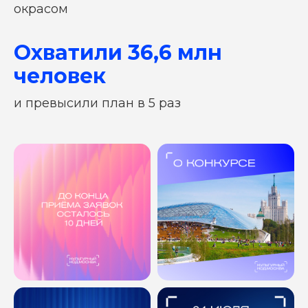
окрасом
Охватили 36,6 млн
человек
ОСТАВЬТЕ ЗАЯВКУ
И МЫ РАССЧИТАЕМ ВАШУ
и превысили план в 5 раз
РЕКЛАМНУЮ КАМПАНИЮ
Или свяжитесь с нами в
Telegram
Ваше имя
Номер телефона
Комментарий
Соглашаюсь с
политикой