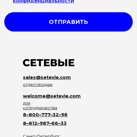
sales@setevie.com
отдел продаж
welcome@setevie.com
для
сотрудничества
8–800–777–32–96
8–812–987–66–33
Санкт-Петербург