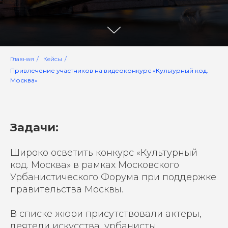
Главная
/
Кейсы
/
Привлечение участников на видеоконкурс «Культурный код.
Москва»
Задачи:
Широко осветить конкурс «Культурный
код. Москва» в рамках Московского
Урбанистического Форума при поддержке
правительства Москвы.
В списке жюри присутствовали актеры,
деятели искусства, урбанисты