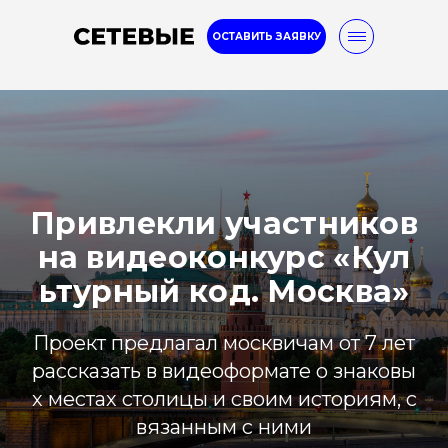
ОСТАВИТЬ ЗАЯВКУ
Internet marketing
8-800-777-32-96
Привлекли участников
Услуги
Кейсы
Блог
на видеоконкурс «Кул
ьтурный код. Москва»
Проект предлагал москвичам от 7 лет
рассказать в видеоформате о знаковы
х местах столицы и своим историям, с
вязанным с ними