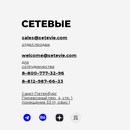
sales@setevie.com
отдел продаж
welcome@setevie.com
для
сотрудничества
8–800–777–32–96
8–812–987–66–33
Санкт-Петербург
Перевозный пер., 4, стр. 1,
помещение 33-Н, офис 1