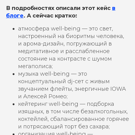
В подробностях описали этот кейс
в
блоге
. А сейчас кратко:
атмосфера well-being — это свет,
настроенный на биоритмы человека,
и
арома-дизайн, погружающий в
медитативное и
расслабленное
состояние на
контрасте с шумом
мегаполиса;
музыка well-being — это
концептуальный dj-сет с живым
звучанием флейты, энергичные IOWA
и Алексей
Ромео;
кейтеринг well-being — подборка
изящных, в том числе безалкогольных,
коктейлей, сбалансированное горячее
и
потрясающий торт без
сахара;
организация well-being —