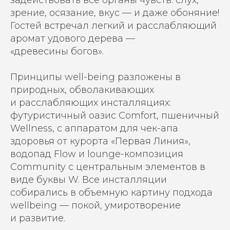
задействовать все органы чувств: слух,
зрение, осязание, вкус — и
даже обоняние!
Гостей встречал легкий и расслабляющий
аромат удового дерева —
«древесины
богов».
Принципы well-being разложены в
природных, обволакивающих
и
расслабляющих инсталляциях:
футуристичный оазис Comfort, пшеничный
Wellness, с аппаратом для чек-апа
здоровья от
курорта «Первая Линия»,
водопад Flow и lounge-композиция
Community с
центральным элементов в
виде буквы W. Все инсталляции
собирались в объемную картину подхода
wellbeing — покой, умиротворение
и
развитие.