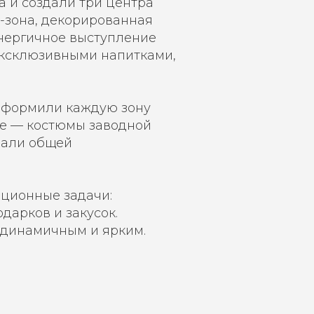
 и создали три центра
-зона, декорированная
нергичное выступление
 эксклюзивными напитками,
оформили каждую зону
не — костюмы заводной
вали общей
ационные задачи:
дарков и закусок.
 динамичным и ярким.