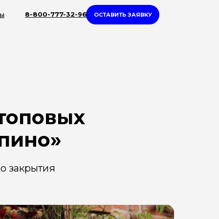
ты
8-800-777-32-96
ОСТАВИТЬ ЗАЯВКУ
 топовых
епино»
до закрытия