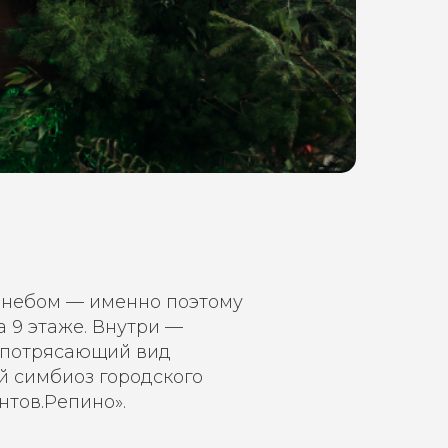
 небом — именно поэтому
 9 этаже. Внутри —
— потрясающий вид
й симбиоз городского
тов.Репино».