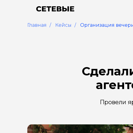
Главная
/
Кейсы
/
Организация вечери
Сделали
агент
Провели яр