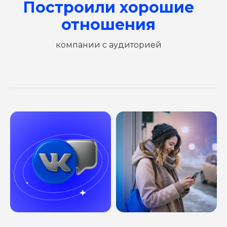
Построили хорошие
отношения
компании с аудиторией
ОСТАВЬТЕ ЗАЯВКУ
И МЫ РАССЧИТАЕМ ВАШУ
РЕКЛАМНУЮ КАМПАНИЮ
Или свяжитесь с нами в
Telegram
Ваше имя
Номер телефона
Комментарий
Соглашаюсь с
политикой
конфиденциальности