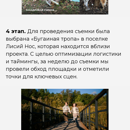
4 этап.
Для проведения съемки была
выбрана «Бугаиная тропа» в поселке
Лисий Нос, которая находится вблизи
проекта. С целью оптимизации логистики
ОСТАВЬТЕ ЗАЯВКУ
и таймингы, за неделю до съемки мы
И МЫ РАССЧИТАЕМ ВАШУ
провели обход площадки и отметили
РЕКЛАМНУЮ КАМПАНИЮ
точки для ключевых сцен.
Или свяжитесь с нами в
Telegram
Ваше имя
Номер телефона