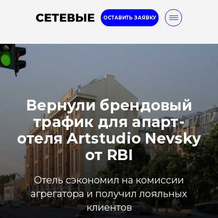
ОСТАВИТЬ ЗАЯВКУ
Internet marketing
8-800-777-32-96
Вернули брендовый
Услуги
Кейсы
Блог
трафик для апарт-
отеля Artstudio Nevsky
от RBI
Отель сэкономил на комиссии
агрегатора и получил лояльных
клиентов