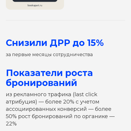
Снизили ДРР до 15%
за первые месяцы сотрудничества
Показатели роста
ОСТАВЬТЕ ЗАЯВКУ
И МЫ РАССЧИТАЕМ ВАШУ
бронирований
РЕКЛАМНУЮ КАМПАНИЮ
из рекламного трафика (last click
Или свяжитесь с нами в
Telegram
атрибуция) — более 20% с учетом
ассоциированных конверсий — более
Ваше имя
50% рост бронирований по органике —
22%
Номер телефона