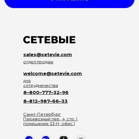
sales@setevie.com
отдел продаж
welcome@setevie.com
для
сотрудничества
8–800–777–32–96
8–812–987–66–33
Санкт-Петербург
Перевозный пер., 4, стр. 1,
помещение 33-Н, офис 1