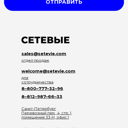
sales@setevie.com
отдел продаж
welcome@setevie.com
для
сотрудничества
8–800–777–32–96
8–812–987–66–33
Санкт-Петербург
Перевозный пер., 4, стр. 1,
помещение 33-Н, офис 1