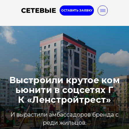
ОСТАВИТЬ ЗАЯВКУ
8-800-777-32-96
Internet marketing
Услуги
Кейсы
Блог
Выстроили крутое ком
ьюнити в соцсетях Г
К «Ленстройтрест»
И вырастили амбассадоров бренда с
реди жильцов.