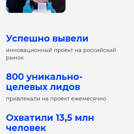
Или свяжитесь с нами в
Telegram
Ваше имя
Успешно вывели
Номер телефона
инновационный проект на российский
Комментарий
рынок
800 уникально-
Соглашаюсь с
политикой
конфиденциальности
целевых лидов
ОТПРАВИТЬ
привлекали на проект ежемесячно
Охватили 13,5 млн
человек