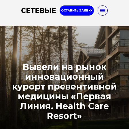
ОСТАВИТЬ ЗАЯВКУ
Internet marketing
8-800-777-32-96
Вывели на рынок
Услуги
Кейсы
Блог
инновационный
курорт превентивной
медицины «Первая
Линия. Health Care
Resort»