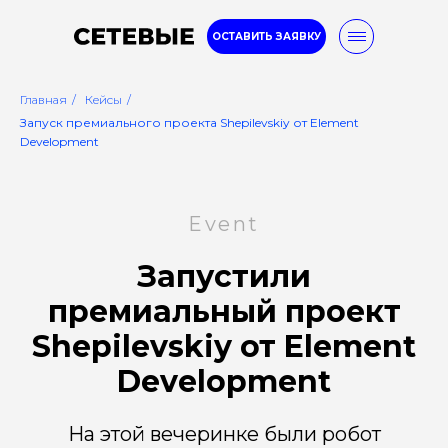
ОСТАВИТЬ ЗАЯВКУ
Главная
/
Кейсы
/
Запуск премиального проекта Shepilevskiy от Element
Development
8-800-777-32-96
Event
Услуги
Кейсы
Блог
Запустили
премиальный проект
Shepilevskiy от
Element
Development
На этой вечеринке были робот