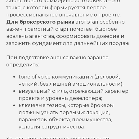
Анонс нового коммерческого объекта – это
ОСТАВЬТЕ ЗАЯВКУ
точка, с которой формируется первое
И МЫ РАССЧИТАЕМ ВАШУ
профессиональное впечатление о проекте.
РЕКЛАМНУЮ КАМПАНИЮ
Для брокерского рынка
этот этап особенно
важен: грамотный старт помогает быстрее
Или свяжитесь с нами в
Telegram
вовлечь агентства, сформировать доверие и
заложить фундамент для дальнейших продаж.
Ваше имя
При подготовке анонса важно заранее
определить:
Номер телефона
tone of voice коммуникации (деловой,
чёткий, без лишней эмоциональности);
Комментарий
визуальный стиль, отражающий характер
проекта и уровень девелопера;
ключевые тезисы, которые брокеры
Соглашаюсь с
политикой
конфиденциальности
должны узнать первыми: локация,
параметры объекта, преимущества,
ОТПРАВИТЬ
условия сотрудничества.
Каналы анонсирования могут включать