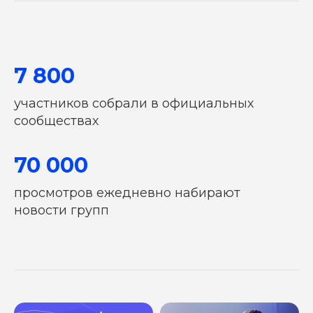
7 800
участников собрали в официальных
сообществах
70 000
ОСТАВЬТЕ ЗАЯВКУ
И МЫ РАССЧИТАЕМ ВАШУ
просмотров ежедневно набирают
РЕКЛАМНУЮ КАМПАНИЮ
новости групп
Или свяжитесь с нами в
Telegram
Ваше имя
Номер телефона