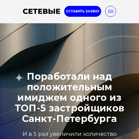
ОСТАВИТЬ ЗАЯВКУ
8-800-777-32-96
Internet marketing
Услуги
Кейсы
Блог
Поработали над
положительным
имиджем одного из
ТОП-5 застройщиков
Санкт-Петербурга
И в 5 раз увеличили количество