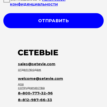
sales@setevie.com
отдел продаж
welcome@setevie.com
для
сотрудничества
8–800–777–32–96
8–812–987–66–33